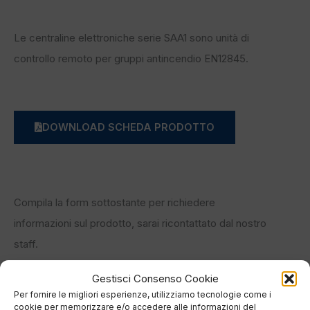
Le centraline elettroniche serie SAA1 sono unità di
controllo remoto per gruppi antincendio EN12845.
DOWNLOAD SCHEDA PRODOTTO
Compila la form sottostante per richiedere
informazioni sul prodotto, sarai ricontattato dal nostro
staff.
Gestisci Consenso Cookie
Per fornire le migliori esperienze, utilizziamo tecnologie come i
cookie per memorizzare e/o accedere alle informazioni del