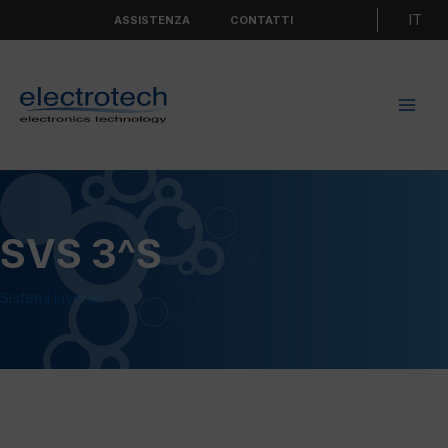
Vai
Scegli
ASSISTENZA
CONTATTI
al
una
contenuto
lingua
SVS 3^S
Sistemi inverter