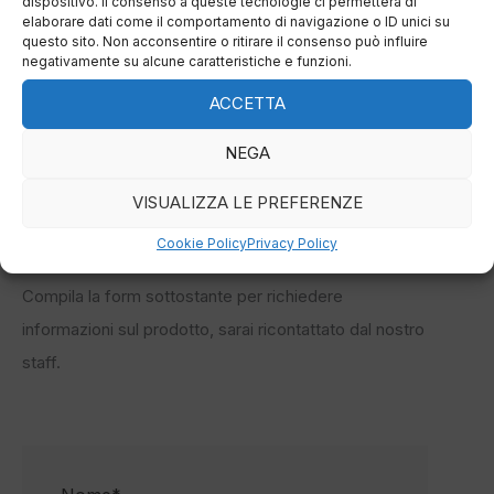
SVS T1T, SVS T2T, SVS T3T.
dispositivo. Il consenso a queste tecnologie ci permetterà di
elaborare dati come il comportamento di navigazione o ID unici su
MIXER: per impianti di depurazione acque
questo sito. Non acconsentire o ritirare il consenso può influire
negativamente su alcune caratteristiche e funzioni.
mod. SVST1T.
ACCETTA
NEGA
DOWNLOAD SCHEDA PRODOTTO
VISUALIZZA LE PREFERENZE
Cookie Policy
Privacy Policy
Compila la form sottostante per richiedere
informazioni sul prodotto, sarai ricontattato dal nostro
staff.