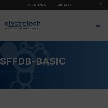
Vai
Scegli
ASSISTENZA
CONTATTI
al
una
contenuto
lingua
SFFDB-BASIC
Sistemi antincendio/antiallagamento