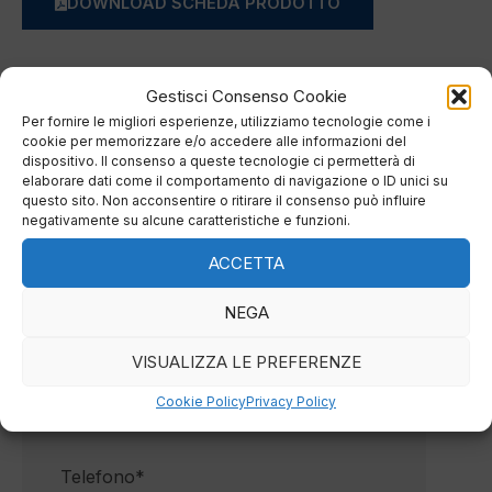
DOWNLOAD SCHEDA PRODOTTO
Gestisci Consenso Cookie
Compila la form sottostante per richiedere
Per fornire le migliori esperienze, utilizziamo tecnologie come i
cookie per memorizzare e/o accedere alle informazioni del
informazioni sul prodotto, sarai ricontattato dal nostro
dispositivo. Il consenso a queste tecnologie ci permetterà di
elaborare dati come il comportamento di navigazione o ID unici su
staff.
questo sito. Non acconsentire o ritirare il consenso può influire
negativamente su alcune caratteristiche e funzioni.
ACCETTA
NEGA
VISUALIZZA LE PREFERENZE
Cookie Policy
Privacy Policy